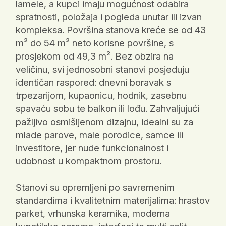
lamele, a kupci imaju mogućnost odabira
spratnosti, položaja i pogleda unutar ili izvan
kompleksa. Površina stanova kreće se od 43
m² do 54 m² neto korisne površine, s
prosjekom od 49,3 m². Bez obzira na
veličinu, svi jednosobni stanovi posjeduju
identičan raspored: dnevni boravak s
trpezarijom, kupaonicu, hodnik, zasebnu
spavaću sobu te balkon ili lođu. Zahvaljujući
pažljivo osmišljenom dizajnu, idealni su za
mlade parove, male porodice, samce ili
investitore, jer nude funkcionalnost i
udobnost u kompaktnom prostoru.
Stanovi su opremljeni po savremenim
standardima i kvalitetnim materijalima: hrastov
parket, vrhunska keramika, moderna